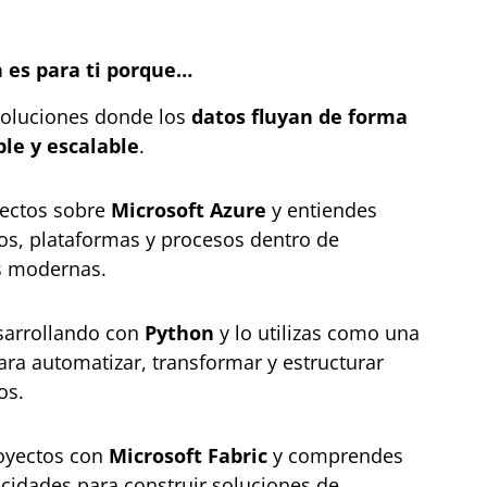
n es para ti porque…
 soluciones donde los
datos fluyan de forma
ble y escalable
.
yectos sobre
Microsoft Azure
y entiendes
os, plataformas y procesos dentro de
s modernas.
sarrollando con
Python
y lo utilizas como una
ara automatizar, transformar y estructurar
os.
royectos con
Microsoft Fabric
y comprendes
acidades para construir soluciones de